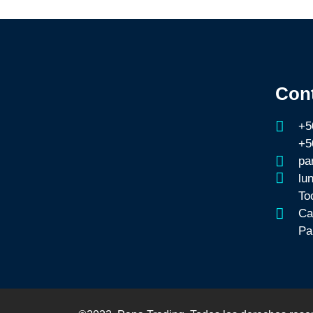
Con
+5
+5
pa
lu
To
Ca
Pa