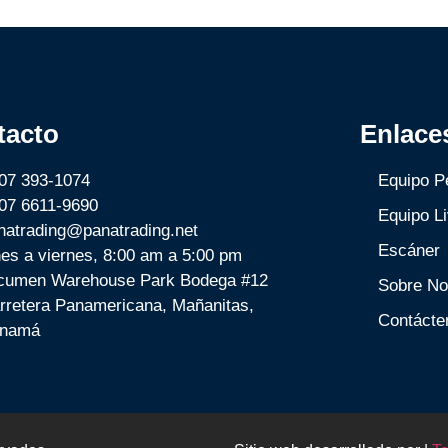
tacto
Enlace
07 393-1074
Equipo P
07 6611-9690
Equipo Li
natrading@panatrading.net
Escáner
nes a viernes, 8:00 am a 5:00 pm
cumen Warehouse Park Bodega #12
Sobre No
rretera Panamericana, Mañanitas,
Contácte
namá